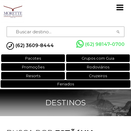
(62) 98147–0700
(62) 3609-8444
Pacotes
Grupos com Guia
Promoções
Rodoviários
Resorts
Cruzeiros
Feriados
DESTINOS