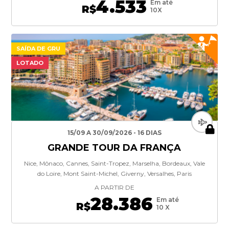
4.533
Em até
R$
10X
SAÍDA DE GRU
LOTADO
15/09 A 30/09/2026 - 16 DIAS
GRANDE TOUR DA FRANÇA
Nice, Mônaco, Cannes, Saint-Tropez, Marselha, Bordeaux, Vale
do Loire, Mont Saint-Michel, Giverny, Versalhes, Paris
A PARTIR DE
28.386
Em até
R$
10 X