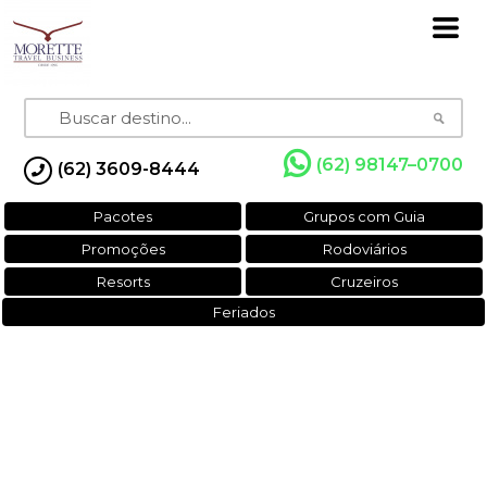
(62) 98147–0700
(62) 3609-8444
Pacotes
Grupos com Guia
Promoções
Rodoviários
Resorts
Cruzeiros
Feriados