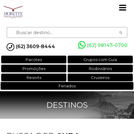
(62) 98147–0700
(62) 3609-8444
Pacotes
Grupos com Guia
Promoções
Rodoviários
Resorts
Cruzeiros
Feriados
DESTINOS